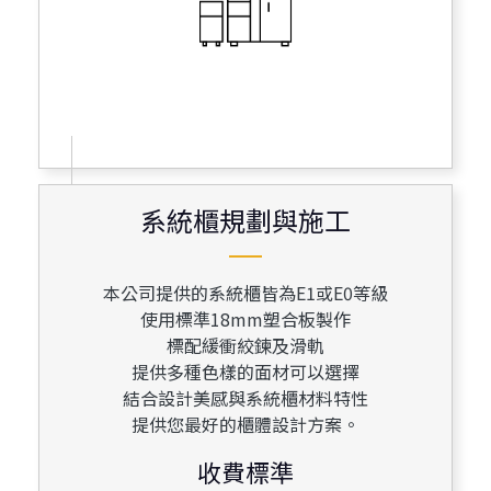
系統櫃規劃與施工
系統櫃規劃與施工
本公司提供的系統櫃皆為E1或E0等級
使用標準18mm塑合板製作
標配緩衝絞鍊及滑軌
提供多種色樣的面材可以選擇
結合設計美感與系統櫃材料特性
提供您最好的櫃體設計方案。
收費標準