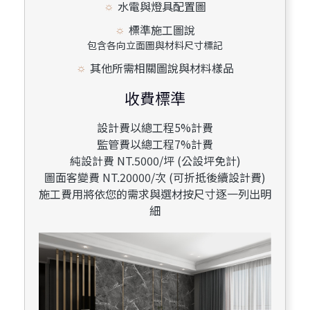
水電與燈具配置圖
標準施工圖說
包含各向立面圖與材料尺寸標記
其他所需相關圖說與材料樣品
收費標準
設計費以總工程5%計費
監管費以總工程7%計費
純設計費 NT.5000/坪 (公設坪免計)
圖面客變費 NT.20000/次 (可折抵後續設計費)
施工費用將依您的需求與選材按尺寸逐一列出明
細