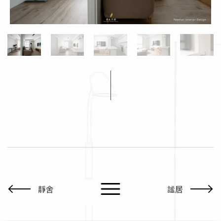
靜舍
謐居